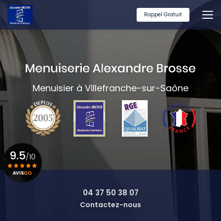
Aller
au
Rappel Gratuit
contenu
principal
Menuisier à Villefranche-sur-Saône
9.5
/10
Voir le certificat
04 37 50 38 07
Contactez-nous