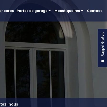
e-corps
Portes de garage
Moustiquaires
Contact
Basculante Moos
Moustiquaire amovible
Sectionnelle
Moustiquaire enroulable
Rappel Gratuit
Porte de garage bois
Moustiquaire coulissante
Porte moustiquaire pivotante
Moustiquaire plissée
tez-nous