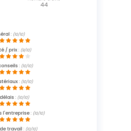
44
néral
:
(10/10)
é / prix
:
(9/10)
conseils
:
(10/10)
atériaux
:
(10/10)
délais
:
(10/10)
l'entreprise
:
(10/10)
de travail
:
(10/10)