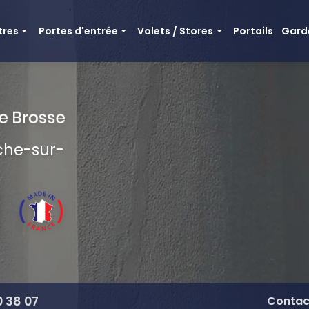
cipale
tres
Portes d'entrée
Volets / Stores
Portails
Gard
e bois aluminium
Mixte bois aluminium
Volets battants bois
itionnelles bois
Tradition bois
Volets battants aluminium
minium
Portes d'entrée en PVC
Volets roulant / bso
Portes d'entrée en aluminium
Store microperforé
nche-sur-
Portes d'entrée en bois
Pergolas / Carports
0 38 07
Contac