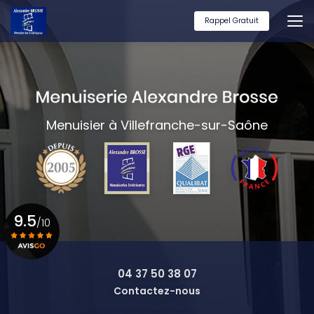
Aller
au
Rappel Gratuit
contenu
principal
Menuisier à Villefranche-sur-Saône
9.5
/10
Voir le certificat
04 37 50 38 07
Contactez-nous