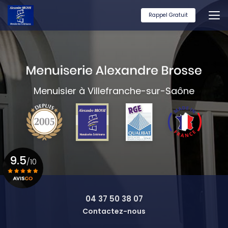
Aller
au
Rappel Gratuit
contenu
principal
Menuisier à Villefranche-sur-Saône
9.5
/10
Voir le certificat
04 37 50 38 07
Contactez-nous