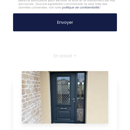
dans ce formulaire pour faciliter le suivi et le traitement de ma
demande.
(Aucune exploitation commerciale ne sera faite des
données conservées. Voir notre
politique de confidentialité
)
En savoir +