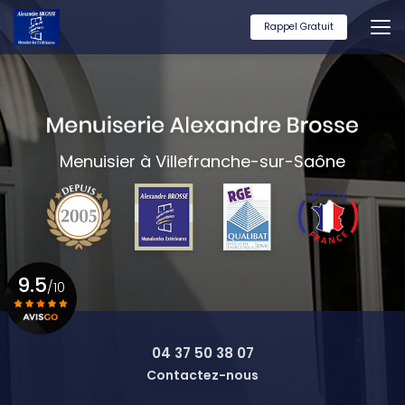
Aller
au
Rappel Gratuit
contenu
principal
Menuisier à Villefranche-sur-Saône
9.5
/10
Voir le certificat
04 37 50 38 07
Contactez-nous