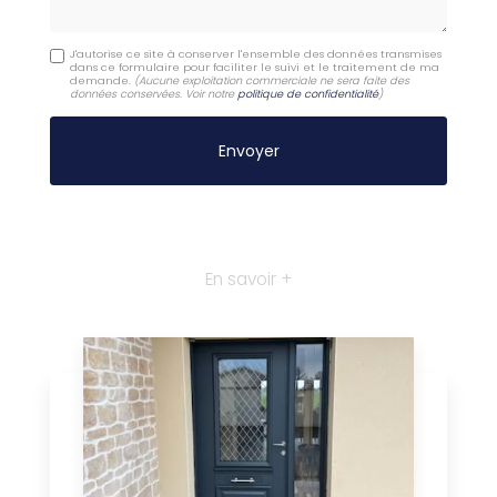
J'autorise ce site à conserver l'ensemble des données transmises
dans ce formulaire pour faciliter le suivi et le traitement de ma
demande.
(Aucune exploitation commerciale ne sera faite des
données conservées. Voir notre
politique de confidentialité
)
En savoir +