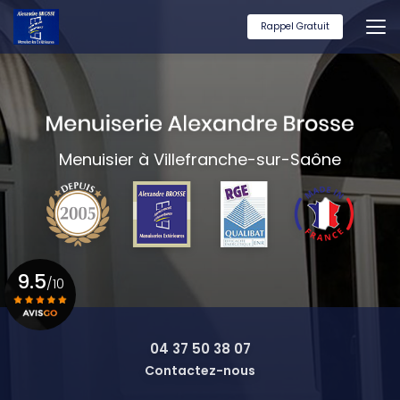
Aller
au
Rappel Gratuit
contenu
principal
Menuisier à Villefranche-sur-Saône
9.5
/10
Voir le certificat
04 37 50 38 07
Contactez-nous