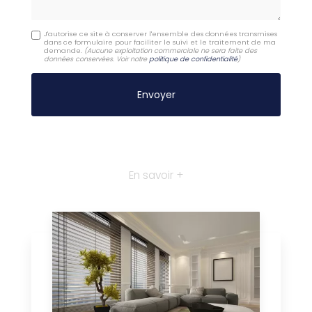
J'autorise ce site à conserver l'ensemble des données transmises
dans ce formulaire pour faciliter le suivi et le traitement de ma
demande.
(Aucune exploitation commerciale ne sera faite des
données conservées. Voir notre
politique de confidentialité
)
En savoir +