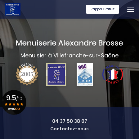
Aller
au
Rappel Gratuit
contenu
principal
Menuisier à Villefranche-sur-Saône
9.5
/10
Voir le certificat
04 37 50 38 07
Contactez-nous