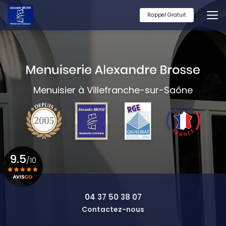
Aller
au
Rappel Gratuit
contenu
principal
Menuisier à Villefranche-sur-Saône
9.5
/10
Voir le certificat
04 37 50 38 07
Contactez-nous