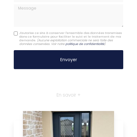
Message
J'autorise ce site à conserver l'ensemble des données transmises
dans ce formulaire pour faciliter le suivi et le traitement de ma
demande.
(Aucune exploitation commerciale ne sera faite des
données conservées. Voir notre
politique de confidentialité
)
En savoir +