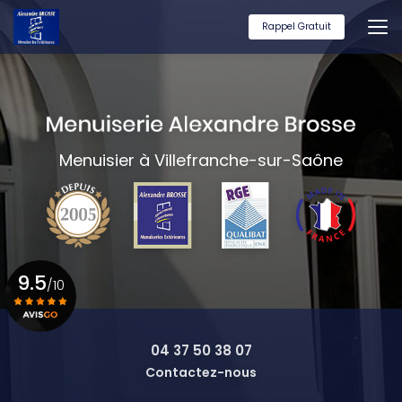
Aller
au
Rappel Gratuit
contenu
principal
Menuisier à Villefranche-sur-Saône
9.5
/10
Voir le certificat
04 37 50 38 07
Contactez-nous