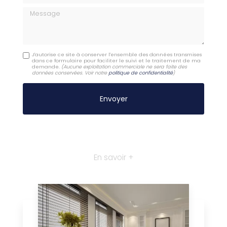
Message
J'autorise ce site à conserver l'ensemble des données transmises
dans ce formulaire pour faciliter le suivi et le traitement de ma
demande.
(Aucune exploitation commerciale ne sera faite des
données conservées. Voir notre
politique de confidentialité
)
En savoir +