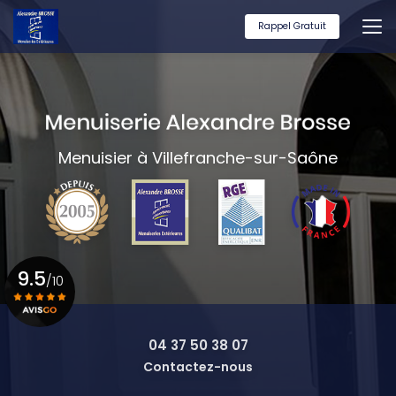
Aller
au
Rappel Gratuit
contenu
principal
Menuisier à Villefranche-sur-Saône
9.5
/10
Voir le certificat
04 37 50 38 07
Contactez-nous