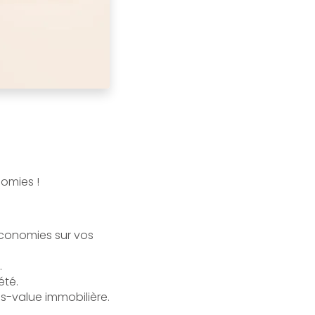
nomies !
économies sur vos
.
été.
s-value immobilière.