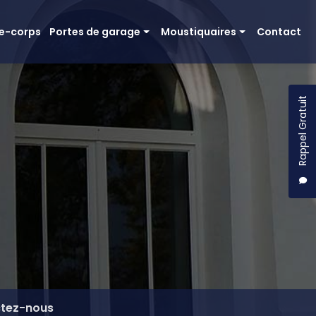
e-corps
Portes de garage
Moustiquaires
Contact
Basculante Moos
Moustiquaire amovible
Sectionnelle
Moustiquaire enroulable
Rappel Gratuit
Porte de garage bois
Moustiquaire coulissante
Porte moustiquaire pivotante
Moustiquaire plissée
tez-nous