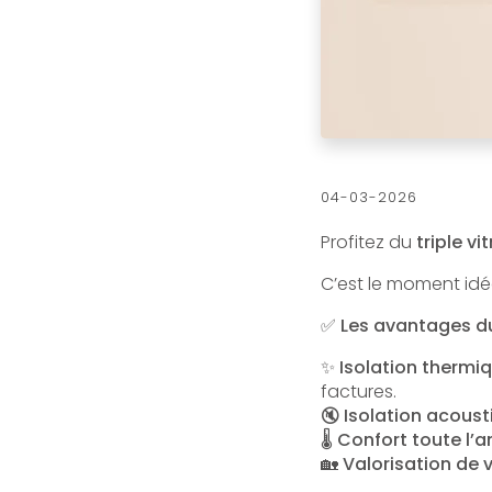
04-03-2026
Profitez du
triple v
C’est le moment idé
✅ Les avantages du 
✨
Isolation thermi
factures.
🔇
Isolation acous
🌡️
Confort toute l’
🏡
Valorisation de 