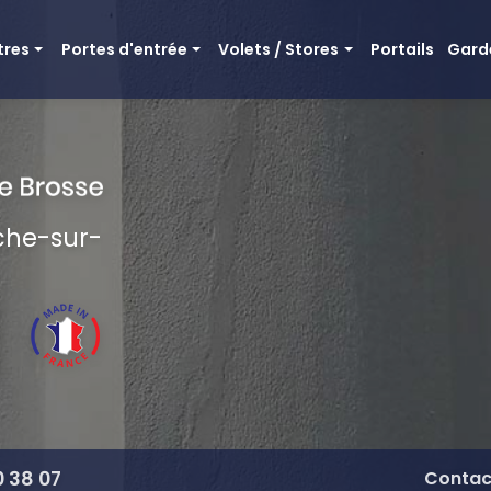
cipale
tres
Portes d'entrée
Volets / Stores
Portails
Gard
e bois aluminium
Mixte bois aluminium
Volets battants bois
itionnelles bois
Tradition bois
Volets battants aluminium
minium
Portes d'entrée en PVC
Volets roulant / bso
Portes d'entrée en aluminium
Store microperforé
nche-sur-
Portes d'entrée en bois
Pergolas / Carports
0 38 07
Contac