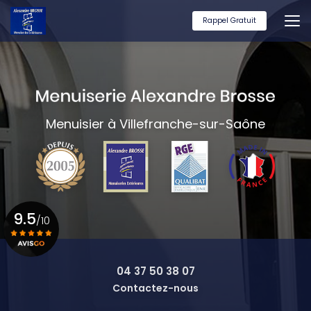
Aller
au
Rappel Gratuit
contenu
principal
Menuisier à Villefranche-sur-Saône
9.5
/10
Voir le certificat
04 37 50 38 07
Contactez-nous