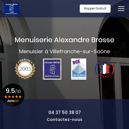
Aller
au
Rappel Gratuit
contenu
principal
Menuisier à Villefranche-sur-Saône
9.5
/10
Voir le certificat
04 37 50 38 07
Contactez-nous