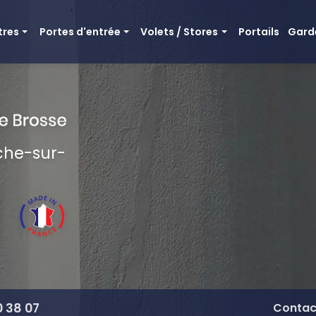
cipale
tres
Portes d'entrée
Volets / Stores
Portails
Gard
e bois aluminium
Mixte bois aluminium
Volets battants bois
itionnelles bois
Tradition bois
Volets battants aluminium
minium
Portes d'entrée en PVC
Volets roulant / bso
Portes d'entrée en aluminium
Store microperforé
nche-sur-
Portes d'entrée en bois
Pergolas / Carports
0 38 07
Contac