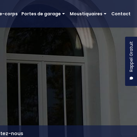
e-corps
Portes de garage
Moustiquaires
Contact
Basculante Moos
Moustiquaire amovible
Sectionnelle
Moustiquaire enroulable
Rappel Gratuit
Porte de garage bois
Moustiquaire coulissante
Porte moustiquaire pivotante
Moustiquaire plissée
tez-nous